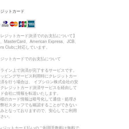
レジットカード
クレジットカード決済でのお支払について】
a、MasterCard、American Express、JCB、
ners Clubに対応しています。
レジットカードでのお支払について
ンライン上で決済が完了するサービスです。
ョッピングサービス利用時にクレジットカー
決済を行う場合は、 イプシロン株式会社の安
なクレジットカード決済サービスを経由して
ード会社に情報を転送いたします。
客様のカード情報は暗号化して通信・処理さ
、弊社スタッフでも確認することができない
組みとなっておりますので、安心してご利用
ださい。
クレジットカード払いのご利用手数料は無料で