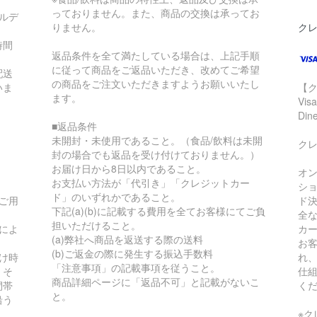
っておりません。また、商品の交換は承ってお
ルデ
りません。
ク
時間
返品条件を全て満たしている場合は、上記手順
に従って商品をご返品いただき、改めてご希望
配送
の商品をご注文いただきますようお願いいたし
いま
【
ます。
Vis
Di
■返品条件
未開封・未使用であること。（食品/飲料は未開
ク
封の場合でも返品を受け付けておりません。）
お届け日から8日以内であること。
オ
お支払い方法が「代引き」「クレジットカー
シ
ド」のいずれかであること。
ご用
ド
下記(a)(b)に記載する費用を全てお客様にてご負
全
担いただけること。
によ
カ
(a)弊社へ商品を返送する際の送料
。
お
(b)ご返金の際に発生する振込手数料
け時
れ
「注意事項」の記載事項を従うこと。
。そ
仕
商品詳細ページに「返品不可」と記載がないこ
間帯
く
と。
沿う
。
※