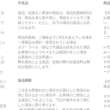
不良品
商
てお
返品・交換をご希望の場合は、商品到着後8日以
【
内、商品を送り返す前に、理由をメールでご連
お
料で
絡ください。ただし、以下の場合の返品には応
い
じかねます。
ま
ール
す
商品到着後、ご連絡までに8日を超えている場合
ご
ビュ
一度製品を開封・使用されている場合
ま
タグ・ラベル・袋など付属品を紛失された場合
※ 
お客様のもとでキズまたは破損が生じた場合
み
 ご
お客様のご注文間違い
※ 
と記
弊社都合による返品・交換の際の往復送料は弊
￥3
社が負担いたします。
￥3
いた
ー
返品期限
がご
【
指定
商
ご注文を間違われた場合やお届けした商品がお
～ 
気に召さなかった場合等、お客様のご都合によ
￥10
る返品につきましては、下記の条件を全て満た
￥30
した場合に限り承ります。
で翌営
￥10
※食品/飲料は商品の特性上、返品及び交換は承