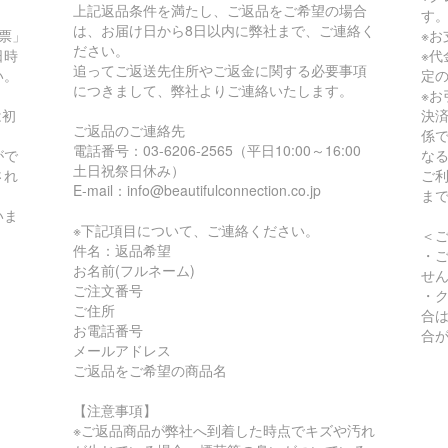
上記返品条件を満たし、ご返品をご希望の場合
す
は、お届け日から8日以内に弊社まで、ご連絡く
票」
※
ださい。
日時
※
追ってご返送先住所やご返金に関する必要事項
い。
定
につきまして、弊社よりご連絡いたします。
※
は初
決
ご返品のご連絡先
係
電話番号：03-6206-2565（平日10:00～16:00
がで
な
土日祝祭日休み）
され
ご
E-mail：info@beautifulconnection.co.jp
ま
いま
※下記項目について、ご連絡ください。
＜
件名：返品希望
・
お名前(フルネーム)
せ
ご注文番号
・
ご住所
合
お電話番号
合
メールアドレス
ご返品をご希望の商品名
【注意事項】
※ご返品商品が弊社へ到着した時点でキズや汚れ