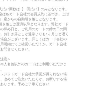
。
お支払い回数は【一回払い】のみとなります。
代金は各カード会社の会員規約に基づき、ご指
の口座からの自動引き落しとなります。
お引き落しは翌月以降となります。弊社カード
済の締め日と、ご利用のカードの締め日の関
で、お引き落としが通常よりも1ヶ月ほど遅く
る場合がございます。詳しくはカード会社の
利用明細にてご確認いただくか、カード会社
でお問合せください。
ご注意＞
ご本人名義以外のカードはご利用いただけま
ん。
クレジットカード会社の承認が得られない場
は、改めてご注文いただくか、お断りする場
があります。予めご了承ください