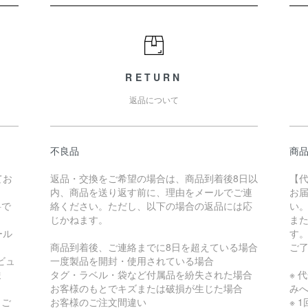
RETURN
返品について
不良品
商
てお
返品・交換をご希望の場合は、商品到着後8日以
【
内、商品を送り返す前に、理由をメールでご連
お
料で
絡ください。ただし、以下の場合の返品には応
い
じかねます。
ま
ール
す
商品到着後、ご連絡までに8日を超えている場合
ご
ビュ
一度製品を開封・使用されている場合
ま
タグ・ラベル・袋など付属品を紛失された場合
※ 
お客様のもとでキズまたは破損が生じた場合
み
 ご
お客様のご注文間違い
※ 