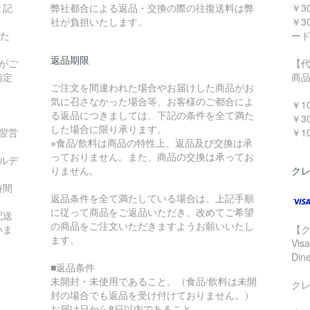
と記
弊社都合による返品・交換の際の往復送料は弊
￥3
社が負担いたします。
￥3
いた
ー
返品期限
がご
【
指定
商
ご注文を間違われた場合やお届けした商品がお
～ 
気に召さなかった場合等、お客様のご都合によ
￥10
る返品につきましては、下記の条件を全て満た
￥30
した場合に限り承ります。
で翌営
￥10
※食品/飲料は商品の特性上、返品及び交換は承
っておりません。また、商品の交換は承ってお
ルデ
りません。
ク
時間
返品条件を全て満たしている場合は、上記手順
に従って商品をご返品いただき、改めてご希望
配送
の商品をご注文いただきますようお願いいたし
いま
【
ます。
Vis
Di
■返品条件
未開封・未使用であること。（食品/飲料は未開
ク
封の場合でも返品を受け付けておりません。）
お届け日から8日以内であること。