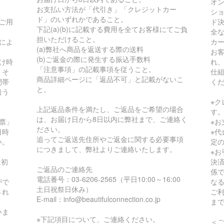
オ
お支払い方法が「代引き」「クレジットカー
シ
ド」のいずれかであること。
ご用
ド
下記(a)(b)に記載する費用を全てお客様にてご負
全
担いただけること。
によ
カ
(a)弊社へ商品を返送する際の送料
。
お
(b)ご返金の際に発生する振込手数料
け時
れ
「注意事項」の記載事項を従うこと。
。そ
仕
商品詳細ページに「返品不可」と記載がないこ
間帯
く
と。
沿う
。
※
上記返品条件を満たし、ご返品をご希望の場合
す
は、お届け日から8日以内に弊社まで、ご連絡く
票」
※
ださい。
日時
※
追ってご返送先住所やご返金に関する必要事項
い。
定
につきまして、弊社よりご連絡いたします。
※
は初
決
ご返品のご連絡先
係
電話番号：03-6206-2565（平日10:00～16:00
がで
な
土日祝祭日休み）
され
ご
E-mail：info@beautifulconnection.co.jp
ま
いま
※下記項目について、ご連絡ください。
＜