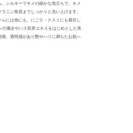
ム。シルキーでキメの細かな泡立ちで、キメ
メラニン角質までしっかりと洗い上げます。
ームには他にも、にごり・クスミにも着目し
チンの働きやハス胚芽エキスをはじめとした美
顔後、透明感があり艶やハリに満ちたお肌へ