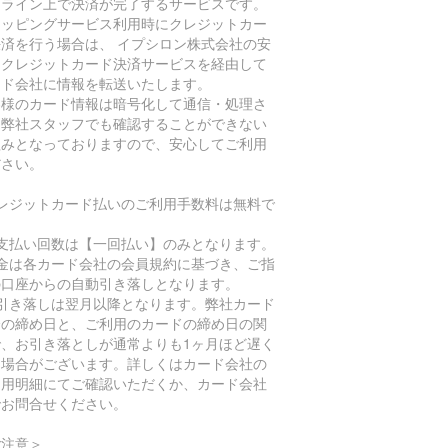
ンライン上で決済が完了するサービスです。
ョッピングサービス利用時にクレジットカー
決済を行う場合は、 イプシロン株式会社の安
なクレジットカード決済サービスを経由して
ード会社に情報を転送いたします。
客様のカード情報は暗号化して通信・処理さ
、弊社スタッフでも確認することができない
組みとなっておりますので、安心してご利用
ださい。
クレジットカード払いのご利用手数料は無料で
。
お支払い回数は【一回払い】のみとなります。
代金は各カード会社の会員規約に基づき、ご指
の口座からの自動引き落しとなります。
お引き落しは翌月以降となります。弊社カード
済の締め日と、ご利用のカードの締め日の関
で、お引き落としが通常よりも1ヶ月ほど遅く
る場合がございます。詳しくはカード会社の
利用明細にてご確認いただくか、カード会社
でお問合せください。
ご注意＞