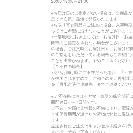
20:00 19:00～21:00
※お届け日のご指定がない場合は、全商品が
意でき次第、最短で発送いたします。
※お取り寄せ商品をご注文の場合、入荷時期
ってはご希望に沿えないことがございます
※一部地域におきましては、お届け日・お届
間帯のご指定を承れない場合がございます
の場合、ご注文時にお届け日や、お届け時
のご指定をいただいている場合もご希望に
ことが出来かねます。予めご了承ください
【ご不在の場合】
>商品お届け時にご不在だった場合、「不在
が投函されますので、ご都合の良い再配達
を「再配達受付連絡先」までご連絡くださ
※ ご不在時におけるヤマト急便の保管期間
回配達日から7日間です。
ご不在・お届け先情報の不備により、配達
きず保管期間が過ぎたお荷物は弊社に返送
ます。
返送されたご注文はキャンセル手続きを行
すので、予めご了承ください。