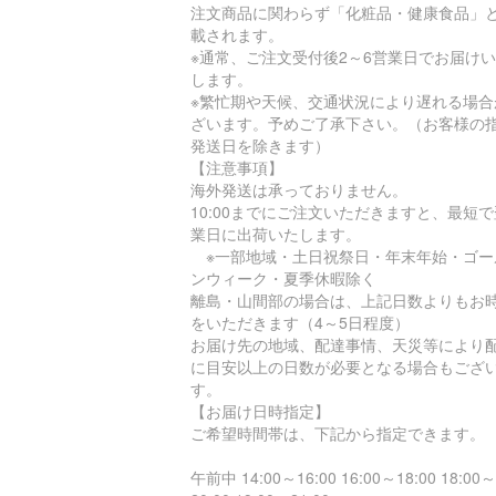
注文商品に関わらず「化粧品・健康食品」
載されます。
※通常、ご注文受付後2～6営業日でお届け
します。
※繁忙期や天候、交通状況により遅れる場合
ざいます。予めご了承下さい。（お客様の
発送日を除きます）
【注意事項】
海外発送は承っておりません。
10:00までにご注文いただきますと、最短
業日に出荷いたします。
※一部地域・土日祝祭日・年末年始・ゴー
ンウィーク・夏季休暇除く
離島・山間部の場合は、上記日数よりもお
をいただきます（4～5日程度）
お届け先の地域、配達事情、天災等により
に目安以上の日数が必要となる場合もござ
す。
【お届け日時指定】
ご希望時間帯は、下記から指定できます。
午前中 14:00～16:00 16:00～18:00 18:00～