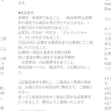
ます。
Vis
Di
■返品条件
未開封・未使用であること。（食品/飲料は未開
ク
封の場合でも返品を受け付けておりません。）
お届け日から8日以内であること。
オ
お支払い方法が「代引き」「クレジットカー
シ
ド」のいずれかであること。
ご用
ド
下記(a)(b)に記載する費用を全てお客様にてご負
全
担いただけること。
によ
カ
(a)弊社へ商品を返送する際の送料
。
お
(b)ご返金の際に発生する振込手数料
け時
れ
「注意事項」の記載事項を従うこと。
。そ
仕
商品詳細ページに「返品不可」と記載がないこ
間帯
く
と。
沿う
。
※
上記返品条件を満たし、ご返品をご希望の場合
す
は、お届け日から8日以内に弊社まで、ご連絡く
票」
※
ださい。
日時
※
追ってご返送先住所やご返金に関する必要事項
い。
定
につきまして、弊社よりご連絡いたします。
※
は初
決