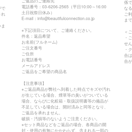
ご返品のご連絡先
係
電話番号：03-6206-2565（平日10:00～16:00
がで
な
土日祝祭日休み）
され
ご
E-mail：info@beautifulconnection.co.jp
ま
いま
※下記項目について、ご連絡ください。
＜
件名：返品希望
・
お名前(フルネーム)
せ
ご注文番号
・
ご住所
合
お電話番号
合
メールアドレス
ご返品をご希望の商品名
【注意事項】
※ご返品商品が弊社へ到着した時点でキズや汚れ
が生じている場合、煙草等の臭いがついている
場合、ならびに化粧箱・取扱説明書等の備品が
不足している場合は、開封済みと同等となり、
ご返品を承れません。
破損・汚損等のないようご注意ください。
※セット商品などをご返品の場合、各商品の開
封・使用の有無にかかわらず、含まれる一部の