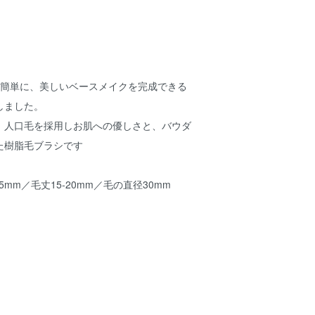
も簡単に、美しいベースメイクを完成できる
しました。
、人口毛を採用しお肌への優しさと、バウダ
た樹脂毛ブラシです
5mm／毛丈15‐20mm／毛の直径30mm