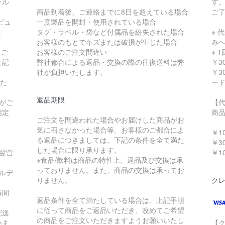
ール
す
商品到着後、ご連絡までに8日を超えている場合
ご
ビュ
一度製品を開封・使用されている場合
ま
タグ・ラベル・袋など付属品を紛失された場合
※ 
お客様のもとでキズまたは破損が生じた場合
み
 ご
お客様のご注文間違い
※ 
と記
弊社都合による返品・交換の際の往復送料は弊
￥3
社が負担いたします。
￥3
いた
ー
返品期限
がご
【
指定
商
ご注文を間違われた場合やお届けした商品がお
～ 
気に召さなかった場合等、お客様のご都合によ
￥10
る返品につきましては、下記の条件を全て満た
￥30
した場合に限り承ります。
で翌営
￥10
※食品/飲料は商品の特性上、返品及び交換は承
っておりません。また、商品の交換は承ってお
ルデ
りません。
ク
時間
返品条件を全て満たしている場合は、上記手順
に従って商品をご返品いただき、改めてご希望
配送
の商品をご注文いただきますようお願いいたし
いま
【