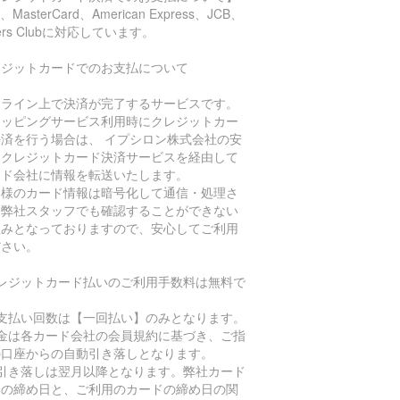
a、MasterCard、American Express、JCB、
ners Clubに対応しています。
レジットカードでのお支払について
ンライン上で決済が完了するサービスです。
ョッピングサービス利用時にクレジットカー
決済を行う場合は、 イプシロン株式会社の安
なクレジットカード決済サービスを経由して
ード会社に情報を転送いたします。
客様のカード情報は暗号化して通信・処理さ
、弊社スタッフでも確認することができない
組みとなっておりますので、安心してご利用
ださい。
クレジットカード払いのご利用手数料は無料で
。
お支払い回数は【一回払い】のみとなります。
代金は各カード会社の会員規約に基づき、ご指
の口座からの自動引き落しとなります。
お引き落しは翌月以降となります。弊社カード
済の締め日と、ご利用のカードの締め日の関