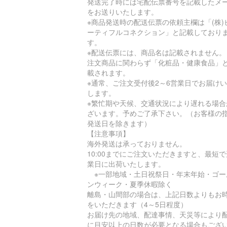
発送完了時には宅配伝票番号を記載したメ
をお送りいたします。
※商品発送時の配送伝票の依頼主欄は「(株)
ーティフルコネクション」と記載しており
す。
※配送伝票には、商品名は記載されません。
注文商品に関わらず「化粧品・健康食品」
載されます。
※通常、ご注文受付後2～6営業日でお届け
します。
※繁忙期や天候、交通状況により遅れる場合
ざいます。予めご了承下さい。（お客様の
発送日を除きます）
【注意事項】
海外発送は承っておりません。
10:00までにご注文いただきますと、最短
業日に出荷いたします。
※一部地域・土日祝祭日・年末年始・ゴー
ンウィーク・夏季休暇除く
離島・山間部の場合は、上記日数よりもお
をいただきます（4～5日程度）
お届け先の地域、配達事情、天災等により
に目安以上の日数が必要となる場合もござ